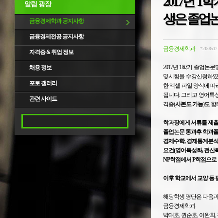
2017년 
알림 광장
생은 졸업논
금융경제학과 공지사항
금융경제전공 공지사항
금융경제학과
*.218.85.17
자격증 & 취업 정보
2017년 1학기 졸업
채용 정보
및시험을 수강신청하
포토 갤러리
한 엑셀 파일 양식에 따
됩니다. 그리고 영어특
관련 사이트
격증(
사본도 가능
)도 
학과장에게 서류를 제출
졸업논문 통과후 학과졸업요
경제수학, 경제통계분석,
요건(영어특성화, 전산특성
NP학점에서 P학점으로 
이후 학교에서 교양 등
해당학생 명단은 다음과
금융경제학과
박대호, 권순호, 이완희,