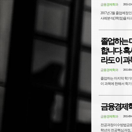
금융경제학과
2015-12-
2017년 2월 졸업예
사례분석(3학점)을 타
졸업하는 
합니다. 
라도 이 
금융경제학과
2015-09-
졸업하는 마지막 학기
이 과목에 한해서 학기
금융경제학
금융경제학과
2015-09-
전공과정이수방법금융
학년의 전공핵심과정, 