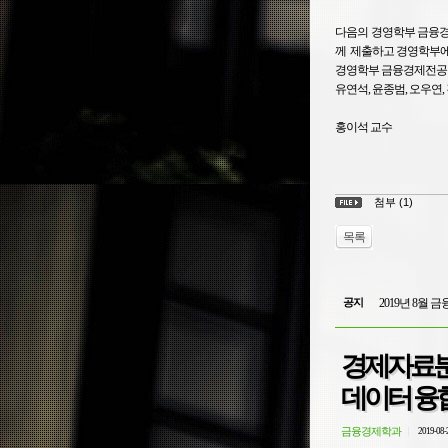
다음의 경영학부 금융경
께 제출하고 경영학부에
경영학부 금융경제전공
유연석, 윤종범, 오우연,
홍이석 교수
첨부 (1)
목록
공지
2019년 8월
경제자료분
데이터 융합
금융경제학과
2019-08-