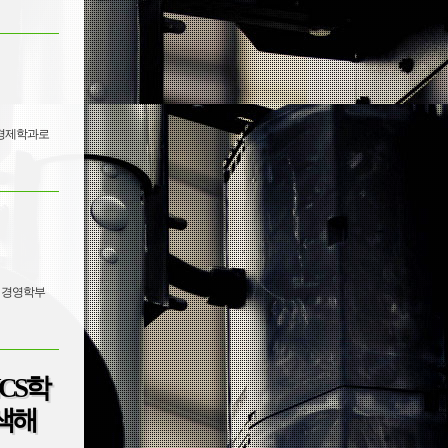
융경제학과로
은 경영학부
NCS학
색해