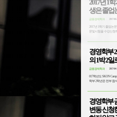
2017년
생은 졸업
금융경제학과
2017-06-
2017년 1학기 졸업
문및시험을 수강신청하였
경영학부 2학
의 1박 2
금융경제학과
2017-04-
017학년도 SKON Cam
학부 2학년은 전부 참석
경영학부 
변동 신청