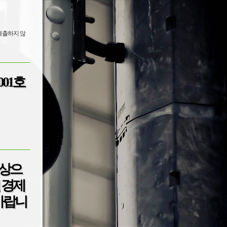
제출하지 않
001호
제
바랍니