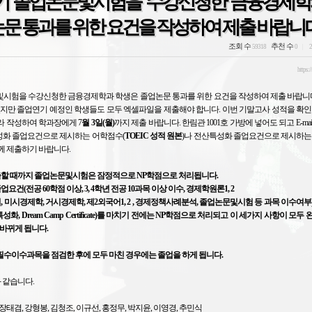
1학기 졸업논문및시험을 수강신청한 금융경제학
문 통과를 위한 요건을 작성하여 제출 바랍니다
조회 수
추천 수
59318
0
2
https:/
논문및시험을 수강신청한 금융경제학과 학생은 졸업논문 통과를 위한 요건을 작성하여
제출 바랍니
였지만
졸업연기 예정인 학생들도 모두 엑셀파일을 제출해야 합니다. 이번 기말고사 성적을 확인
라 작성하여 학과장에게 7
월 3일(월)
까지 제출 바랍니다. 한림관 1001호 가방에 넣어도 되고 E-ma
성화 졸업요건으로 제시하는 어학점수(
TOEIC 성적 원본
)나 전산특성화 졸업요건으로 제시하는
함께 제출하기 바랍니다.
할 때까지 졸업논문및시험은 잠정적으로 NP학점으로 처리됩니다.
건(전공 60학점 이상, 3, 4학년 전공 10과목 이상 이수, 경제학원론1, 2
 미시경제학, 거시경제학, 제2외국어1, 2 , 경제정책사례분석, 졸업논문및시험 등 과목 이수여
화, Dream Camp Certificate)를 마치기 전에는 NP학점으로 처리되고 이 세가지 사항이 모두
바뀌게 됩니다.
 필수이수과목을 점검한 후에 모두 마친 경우에는 졸업을 하게 됩니다.
 같습니다.
 장태겸, 강형봉, 김청조, 이규선, 홍정무, 박지윤, 이영경, 추민식