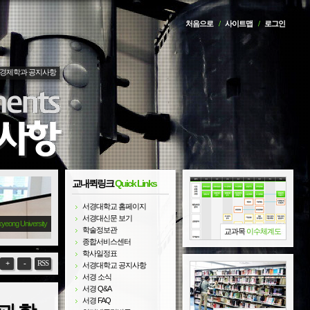
처음으로
/
사이트맵
/
로그인
경제학과 공지사항
교내퀵링크
Quick Links
서경대학교 홈페이지
서경대신문 보기
kyeong University
학술정보관
교과목
이수체계도
종합서비스센터
학사일정표
+
-
RSS
서경대학교 공지사항
서경 소식
서경 Q&A
서경 FAQ