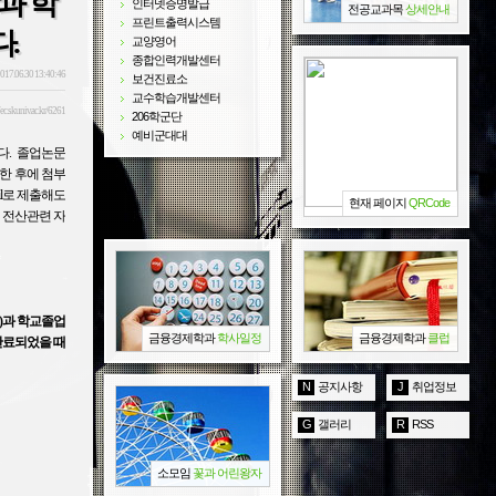
과 학
인터넷증명발급
전공교과목
상세안내
프린트출력시스템
.
교양영어
종합인력개발센터
017.06.30 13:40:46
보건진료소
교수학습개발센터
/ec.skuniv.ac.kr/6261
206학군단
예비군대대
다.
졸업논문
한 후에 첨부
il로 제출해도
현재 페이지
QRCode
 전산관련 자
부)과 학교졸업
금융경제학과
학사일정
금융경제학과
클럽
 완료되었을 때
N
공지사항
J
취업정보
G
갤러리
R
RSS
소모임
꽃과 어린왕자