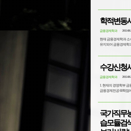
학적변동시
금융경제학과
2015-08-
현재 금융경제학과 소
유지되어 금융경제학과
수강신청시
금융경제학과
2015-08-
1. 현재의 경영학부 
금융경제전공 60학점에
국가직무능력표
습모듈검색