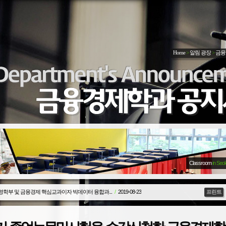
Home
>
알림 광장
>
금융
Classroom
in Seo
영학부 및 금융경제 핵심교과이자 빅데이터 융합과...
/
2019-08-23
프린트