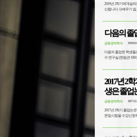
2019년 2학기에개
신됩니다. 1) 배우기 
다음의 졸
금융경제학과
2019-01-
다음의 졸업한 학생들은
수 연구실 (한림관 1001
2017년
생은 졸업
금융경제학과
2017-12-
2017년 2학기 졸업
문및시험을 수강신청하였