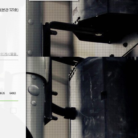
관 525호)
이 게시물을...
08-26
64063