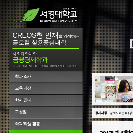
CREOS형 인재
를 양성하는
글로컬 실용중심대학
사회과학대학
금융경제학과
DEPARTMENT OF ECONOMICS AND FINANCE
학과 소개
교육 과정
학사 안내
구성원
공지사항
:
경제자료분석 (경
학과/학생 활동