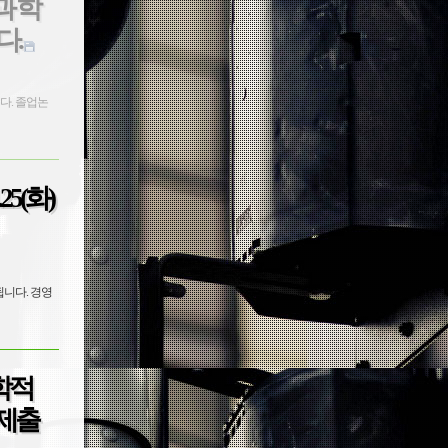
과 학
다.
다. 졸업논
5(화)
행됩니다. 경영
학적
제출