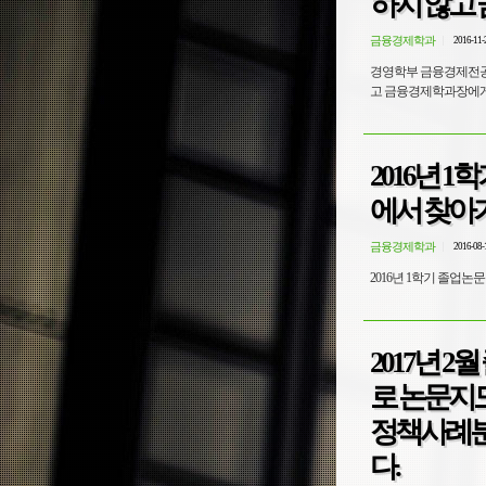
하지 않고
금융경제학과
2016-11-
경영학부 금융경제전공
고 금융경제학과장에게
2016년 
에서 찾아
금융경제학과
2016-08-
2016년 1학기 졸업논
2017년 2
로 논문지도
정책사례분
다.