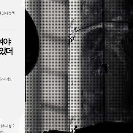
인 경제정책
여야
않았더
않았더라도
과정, 2
..