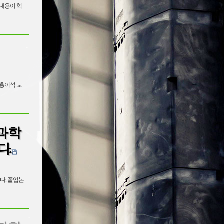
내용이 혁
 홍이석 교
과 학
다.
다. 졸업논