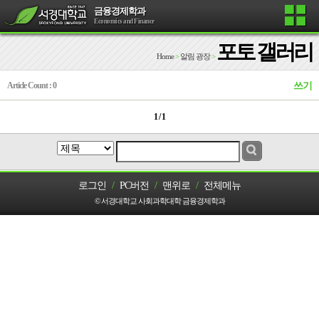
금융경제학과
Economics and Finance
포토 갤러리
Home
>
알림 광장
>
Article Count : 0
쓰기
1 / 1
로그인
/
PC버전
/
맨위로
/
전체메뉴
© 서경대학교 사회과학대학 금융경제학과